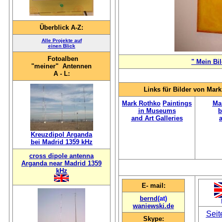
Überblick A-Z:
Alle Projekte auf
einen Blick
Fotoalben
" Mein Bil
"meiner" Antennen
A - L:
Links für Bilder von Mar
Mark Rothko
Paintings
Ma
in Museums
b
and Art Galleries
Kreuzdipol Arganda
bei Madrid 1359 kHz
cross dipole antenna
Arganda near Madrid 1359
kHz
E- mail:
bernd
(at)
waniewski.de
Seit
Skype: