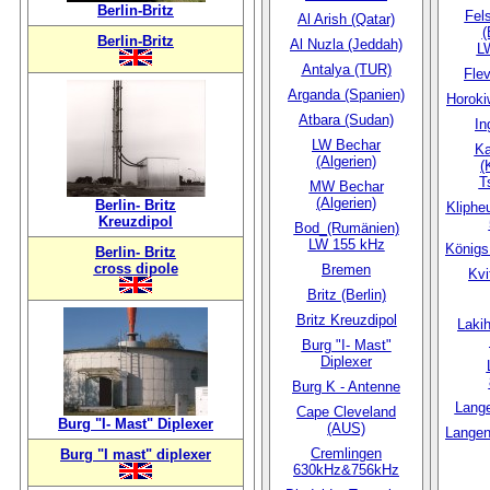
Berlin-Britz
Fel
Al Arish (Qatar)
(
Berlin-Britz
Al Nuzla (Jeddah)
L
Antalya (TUR)
Fle
Arganda (Spanien)
Horoki
Atbara (Sudan)
In
LW Bechar
Ka
(Algerien)
(
T
MW Bechar
(Algerien)
Berlin- Britz
Kliphe
Kreuzdipol
Bod_(Rumänien)
LW 155 kHz
Königs
Berlin- Britz
cross dipole
Bremen
Kvi
Britz (Berlin)
Britz Kreuzdipol
Laki
Burg "I- Mast"
Diplexer
Burg K - Antenne
Lange
Cape Cleveland
Burg "I- Mast" Diplexer
(AUS)
Langen
Cremlingen
Burg "I mast" diplexer
630kHz&756kHz