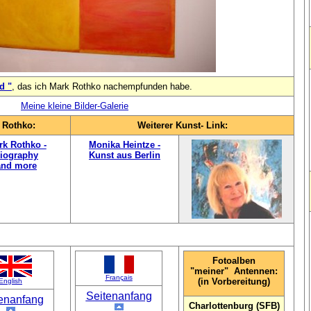
d "
, das ich Mark Rothko nachempfunden habe.
Meine kleine Bilder-Galerie
k Rothko:
Weiterer Kunst- Link:
rk Rothko -
Monika Heintze -
iography
Kunst aus Berlin
and more
Fotoalben
"meiner" Antennen:
Français
(in Vorbereitung)
English
Seitenanfang
enanfang
Charlottenburg (SFB)