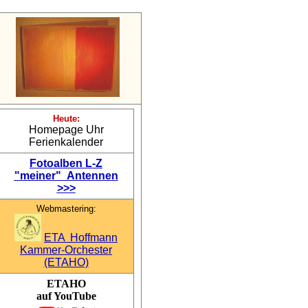
Heute:
Homepage Uhr
Ferienkalender
Fotoalben L-Z
"meiner" Antennen
>>>
Webmastering:
ETA Hoffmann
Kammer-Orchester
(ETAHO)
ETAHO
auf YouTube