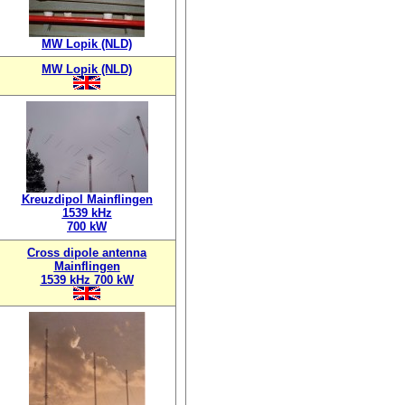
MW Lopik (NLD)
MW Lopik (NLD)
Kreuzdipol Mainflingen
1539 kHz
700 kW
Cross dipole antenna
Mainflingen
1539 kHz 700 kW