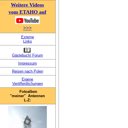
Weitere Videos
vom ETAHO
auf
>>>
Externe
Links
Gästebuch/ Forum
Impressum
Reisen nach Polen
Eigene
Veröffentlichungen
Fotoalben
"meiner" Antennen
L-Z: