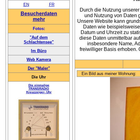
EN
FR
Durch die Nutzung unserer 
Besucherdaten
und Nutzung von Daten 
mehr
Unsere Website kann grunds
Daten wie beispielsweise
Fotos:
Datum und Uhrzeit zu stat
"Auf dem
diese Daten unmittelbar a
Schlachtensee"
insbesondere Name, Adr
freiwilliger Basis erhoben.
Im Büro
Web Kamera
Der "Maler"
Ein Bild aus meiner Wohnung:
Die Uhr
Die einmalige
TRANSRADIO
Kreuzzeiger- Uhr