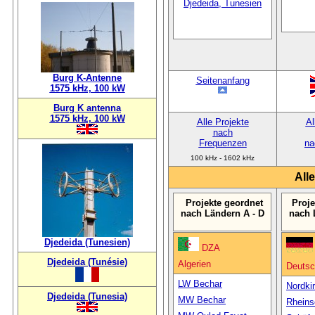
Djedeida, Tunesien
Burg K-Antenne
Seitenanfang
1575 kHz, 100 kW
Burg K antenna
1575 kHz, 100 kW
Alle Projekte
Al
nach
Frequenzen
na
100 kHz - 1602 kHz
All
Projekte geordnet
Proje
nach Ländern A - D
nach 
Djedeida (Tunesien)
DZA
Djedeida (Tunésie)
Algerien
Deutsc
LW Bechar
Nordki
Djedeida (Tunesia)
MW Bechar
Rheins