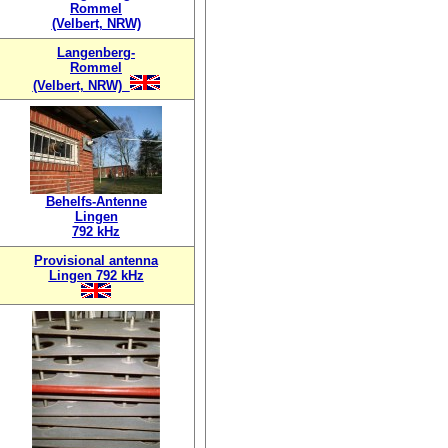
Rommel
(Velbert, NRW)
Langenberg-
Rommel
(Velbert, NRW)
Behelfs-Antenne
Lingen
792 kHz
Provisional antenna
Lingen 792 kHz