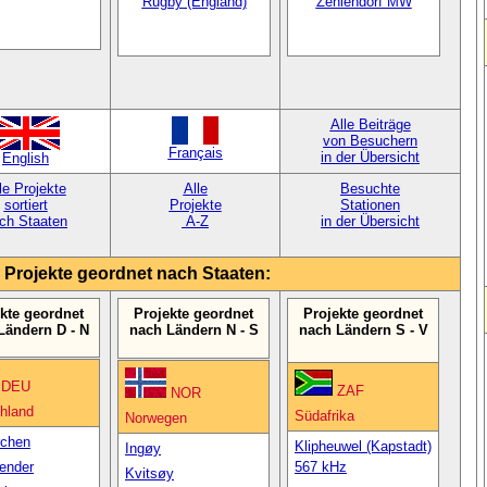
Rugby (England)
Zehlendorf MW
Alle Beiträge
von Besuchern
Français
in der Übersicht
English
le Projekte
Alle
Besuchte
sortiert
Projekte
Stationen
ch Staaten
A-Z
in der Übersicht
e Projekte geordnet nach Staaten:
kte geordnet
Projekte geordnet
Projekte geordnet
Ländern D - N
nach Ländern N - S
nach Ländern S - V
DEU
ZAF
NOR
hland
Südafrika
Norwegen
rchen
Klipheuwel (Kapstadt)
Ingøy
ender
567 kHz
Kvitsøy