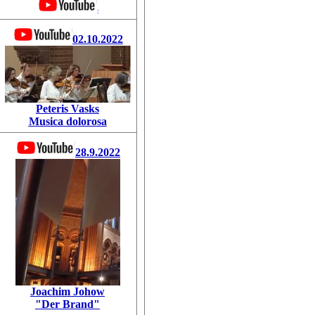
:
02.10.2022
Peteris Vasks
Musica dolorosa
28.9.2022
Joachim Johow
"Der Brand"