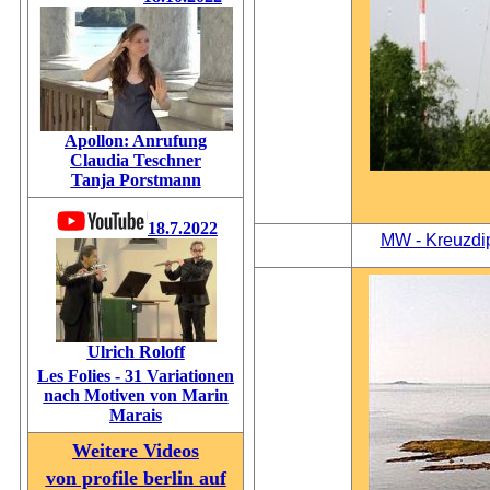
Apollon: Anrufung
Claudia Teschner
Tanja Porstmann
18.7.2022
MW - Kreuzdip
Ulrich Roloff
Les Folies - 31 Variationen
nach Motiven von Marin
Marais
Weitere Videos
von profile berlin
auf