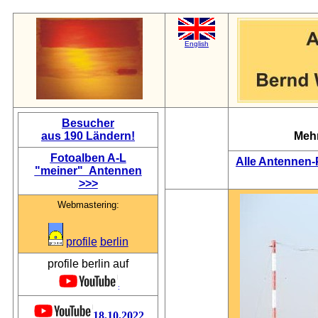
English
Besucher
aus 190 Ländern!
Mehr
Fotoalben A-L
Alle Antennen-P
"meiner" Antennen
>>>
Webmastering:
profile
berlin
profile berlin auf
:
18.10.2022