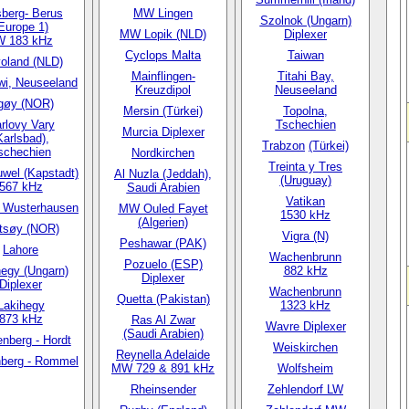
sberg- Berus
MW Lingen
Szolnok (Ungarn)
Europe 1)
MW Lopik (NLD)
Diplexer
W 183 kHz
Cyclops Malta
Taiwan
voland (NLD)
Mainflingen-
Titahi Bay,
wi, Neuseeland
Kreuzdipol
Neuseeland
gøy (NOR)
Mersin (Türkei)
Topolna,
rlovy Vary
Tschechien
Murcia Diplexer
Karlsbad),
Trabzon
(Türkei)
schechien
Nordkirchen
Treinta y Tres
uwel (Kapstadt)
Al Nuzla (Jeddah),
(Uruguay)
567 kHz
Saudi Arabien
Vatikan
 Wusterhausen
MW Ouled Fayet
1530 kHz
(Algerien)
tsøy (NOR)
Vigra (N)
Peshawar (PAK)
Lahore
Wachenbrunn
Pozuelo (ESP)
hegy (Ungarn)
882 kHz
Diplexer
Diplexer
Wachenbrunn
Quetta (Pakistan)
Lakihegy
1323 kHz
873 kHz
Ras Al Zwar
Wavre Diplexer
(Saudi Arabien)
nberg - Hordt
Weiskirchen
Reynella Adelaide
berg - Rommel
MW 729 & 891 kHz
Wolfsheim
Rheinsender
Zehlendorf LW