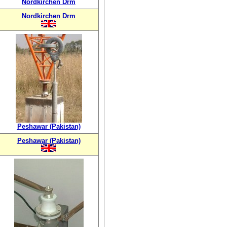
Nordkirchen Drm
Nordkirchen Drm
Peshawar (Pakistan)
Peshawar (Pakistan)