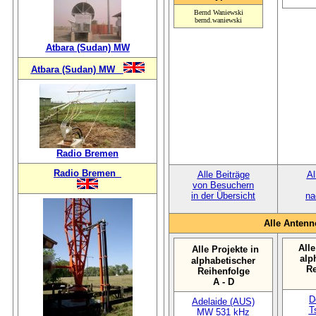
Bernd Waniewski
bernd.waniewski
Atbara (Sudan) MW
Atbara (Sudan) MW
Radio Bremen
Radio Bremen
Alle Beiträge
Al
von Besuchern
in der Übersicht
na
Alle Antenn
Alle
Alle Projekte in
alp
alphabetischer
Re
Reihenfolge
A - D
D
Adelaide (AUS)
T
MW 531 kHz