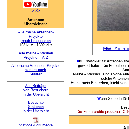
>>>
Antennen
Übersichten:
Alle meine Antennen-
Projekte
nach Frequenzen
153 kHz - 1602 kHz
MW - Antenn
Alle meine Antennen
Projekte A-Z
A
ls Entwickler für Antennen ste
Alle meine Antennen-Projekte
gewirkt habe. Die Fotoalben "
sortiert nach
Ant
Staaten
"Meine Antennen" sind solche Ante
solche Antennen,
Es ist mein Bestreben, leicht verst
Alle Beiträge
von Besuchern
in der Übersicht
W
enn Sie sich für
Besuchte
Stationen
Besu
in der Übersicht
Die Firma profile produziert CD
Stations-Dokumente
Al