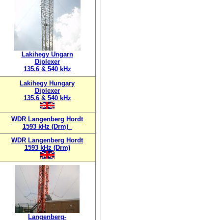
Lakihegy Ungarn
Diplexer
135.6 & 540 kHz
Lakihegy Hungary
Diplexer
135.6 & 540 kHz
WDR Langenberg Hordt
1593 kHz (Drm)
WDR Langenberg Hordt
1593 kHz (Drm)
Langenberg-