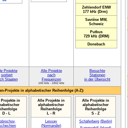
Zehlendorf ENW
177 kHz (Drm)
Savièse MW,
Schweiz
Putbus
729 kHz (DRM)
Donebach
le Projekte
Alle Projekte
Besuchte
sortiert
nach
Stationen
ch Staaten
Frequenzen
in der Übersicht
100 kHz - 1602 kHz
en-Projekte in alphabetischer Reihenfolge (A-Z):
 Projekte in
Alle Projekte in
Alle Projekte in
habetischer
alphabetischer
alphabetischer
ihenfolge
Reihenfolge
Reihenfolge
D - L
L - R
S - Z
obrochov,
Lessay
Schäferberg
(Berlin)
schechien
(Normandie)
Summerhill (Irland)